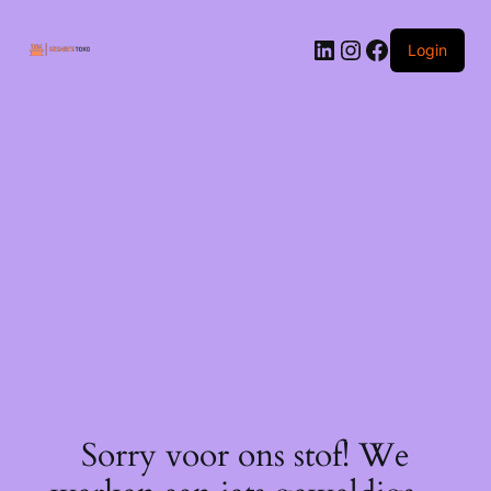
Ga
naar
LinkedIn
Instagram
Facebook
de
Login
inhoud
Sorry voor ons stof! We