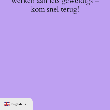
werken aan iets geweldigs –
kom snel terug!
English
▼