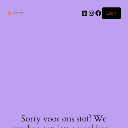
Ga
naar
LinkedIn
Instagram
Facebook
de
Login
inhoud
Sorry voor ons stof! We