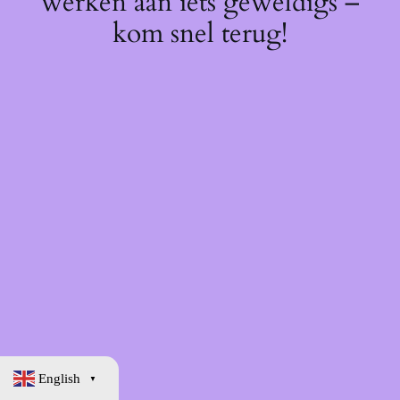
werken aan iets geweldigs –
kom snel terug!
English
▼