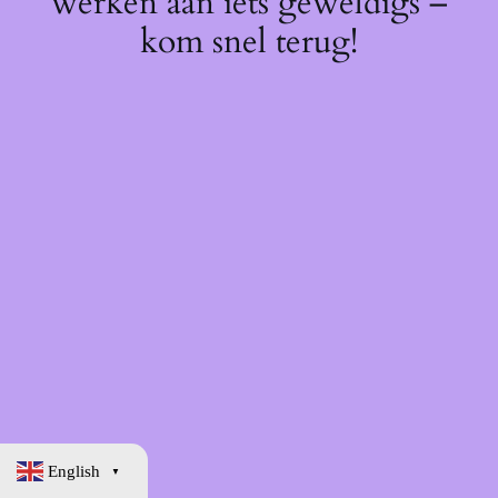
werken aan iets geweldigs –
kom snel terug!
English
▼