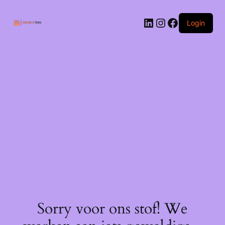
Ga
naar
LinkedIn
Instagram
Facebook
de
Login
inhoud
Sorry voor ons stof! We