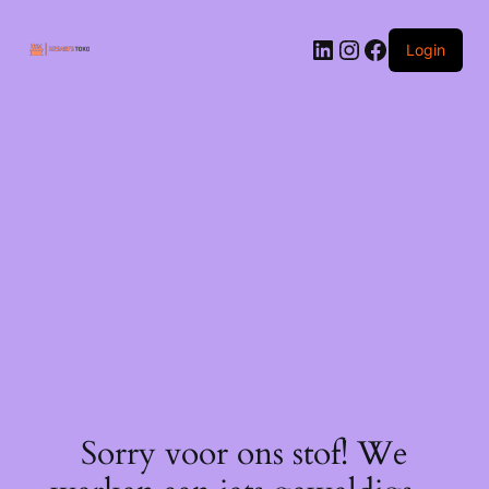
Ga
naar
LinkedIn
Instagram
Facebook
de
Login
inhoud
Sorry voor ons stof! We