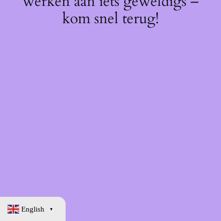
werken aan iets geweldigs –
kom snel terug!
English
▼