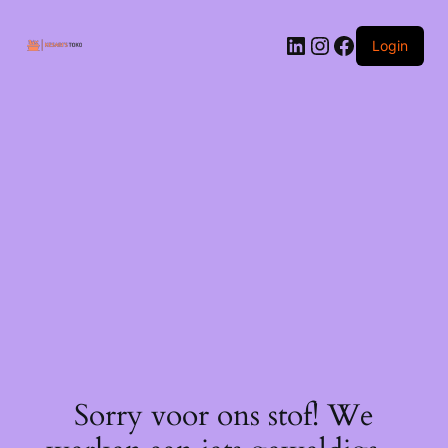
Ga
naar
LinkedIn
Instagram
Facebook
de
Login
inhoud
Sorry voor ons stof! We