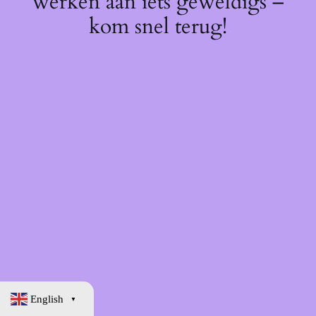
werken aan iets geweldigs –
kom snel terug!
English
▼