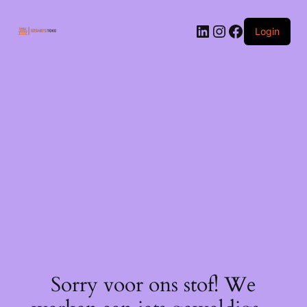
Ga
naar
LinkedIn
Instagram
Facebook
de
Login
inhoud
Sorry voor ons stof! We