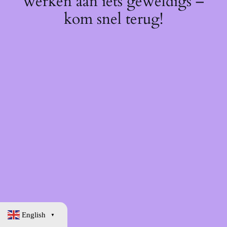
werken aan iets geweldigs –
kom snel terug!
English
▼