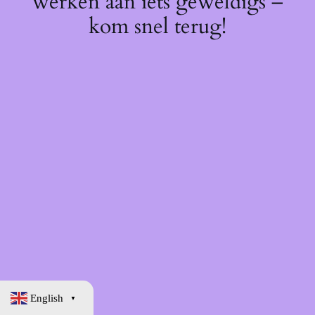
werken aan iets geweldigs –
kom snel terug!
English
▼