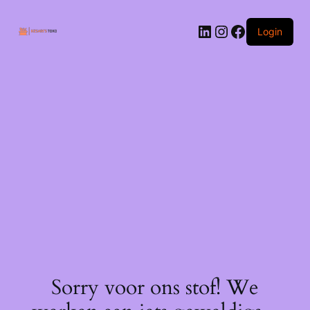
Ga
naar
LinkedIn
Instagram
Facebook
de
Login
inhoud
Sorry voor ons stof! We