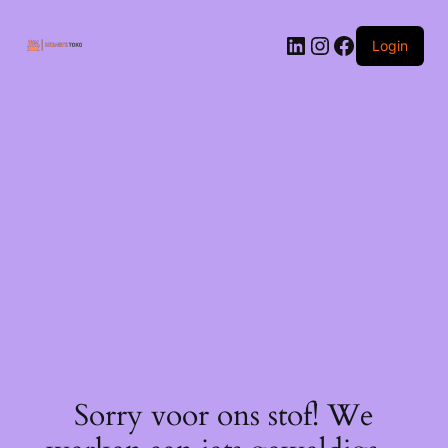
Ga
naar
LinkedIn
Instagram
Facebook
de
Login
inhoud
Sorry voor ons stof! We