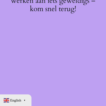
werken aan iets geweldigs –
kom snel terug!
English
▼