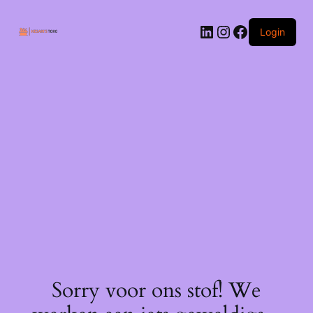
Ga
naar
LinkedIn
Instagram
Facebook
de
Login
inhoud
Sorry voor ons stof! We