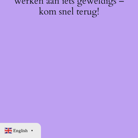
werken aan iets geweldigs –
kom snel terug!
English
▼