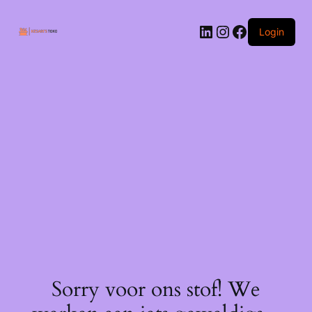
Ga
naar
LinkedIn
Instagram
Facebook
de
Login
inhoud
Sorry voor ons stof! We