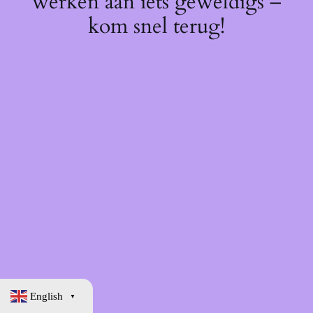
werken aan iets geweldigs –
kom snel terug!
English
▼