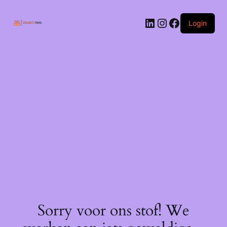
Ga
naar
LinkedIn
Instagram
Facebook
de
Login
inhoud
Sorry voor ons stof! We