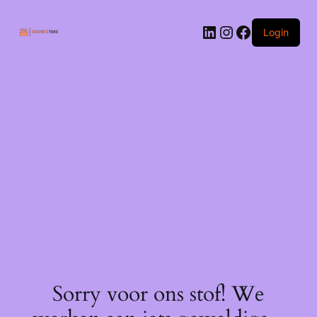
Ga
naar
LinkedIn
Instagram
Facebook
de
Login
inhoud
Sorry voor ons stof! We