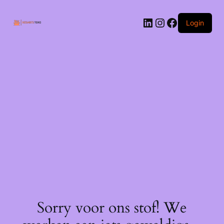
Ga
naar
LinkedIn
Instagram
Facebook
de
Login
inhoud
Sorry voor ons stof! We