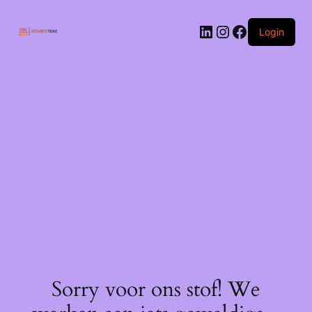
Ga
naar
LinkedIn
Instagram
Facebook
de
Login
inhoud
Sorry voor ons stof! We