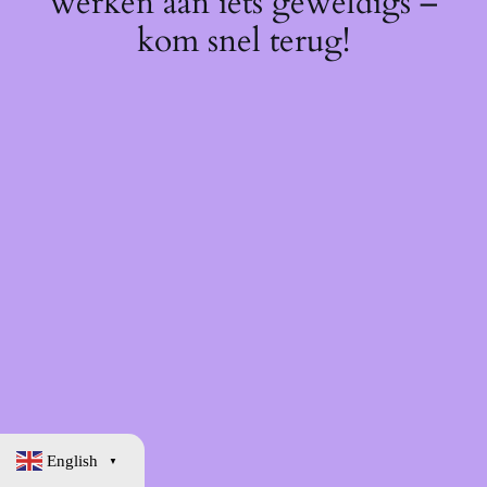
werken aan iets geweldigs –
kom snel terug!
English
▼