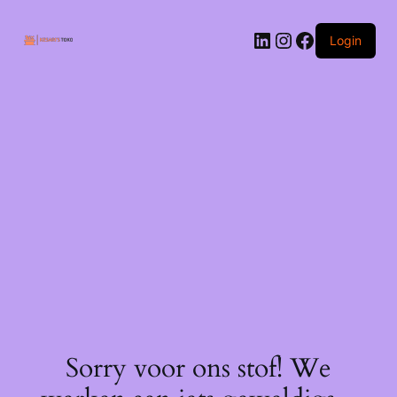
Ga
naar
LinkedIn
Instagram
Facebook
de
Login
inhoud
Sorry voor ons stof! We