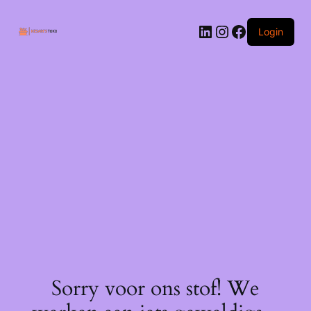
Ga
naar
LinkedIn
Instagram
Facebook
de
Login
inhoud
Sorry voor ons stof! We