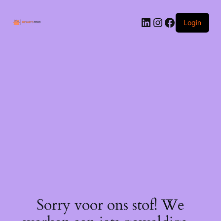
Ga
naar
LinkedIn
Instagram
Facebook
de
Login
inhoud
Sorry voor ons stof! We