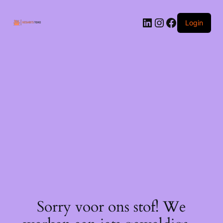
Ga
naar
LinkedIn
Instagram
Facebook
de
Login
inhoud
Sorry voor ons stof! We