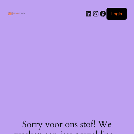
Ga
naar
LinkedIn
Instagram
Facebook
de
Login
inhoud
Sorry voor ons stof! We