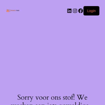
Ga
naar
LinkedIn
Instagram
Facebook
de
Login
inhoud
Sorry voor ons stof! We