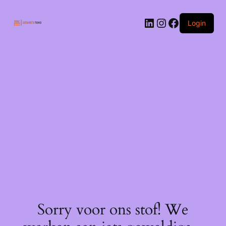
Ga
naar
LinkedIn
Instagram
Facebook
de
Login
inhoud
Sorry voor ons stof! We