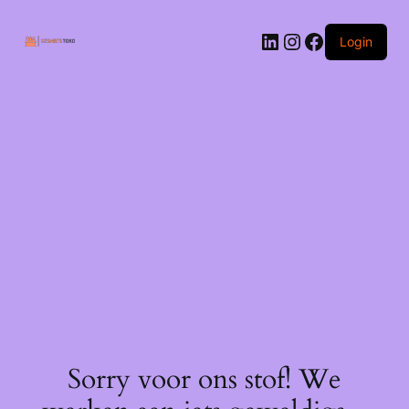
Ga
naar
LinkedIn
Instagram
Facebook
de
Login
inhoud
Sorry voor ons stof! We