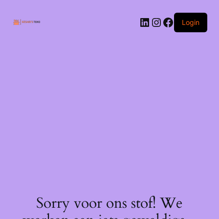
Ga
naar
LinkedIn
Instagram
Facebook
de
Login
inhoud
Sorry voor ons stof! We