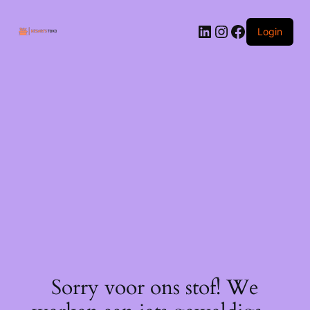
Ga
naar
LinkedIn
Instagram
Facebook
de
Login
inhoud
Sorry voor ons stof! We