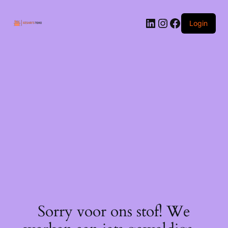
Ga
naar
LinkedIn
Instagram
Facebook
de
Login
inhoud
Sorry voor ons stof! We