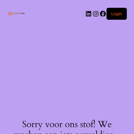
Ga
naar
LinkedIn
Instagram
Facebook
de
Login
inhoud
Sorry voor ons stof! We