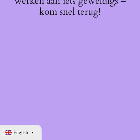
werken aan iets geweldigs –
kom snel terug!
English
▼